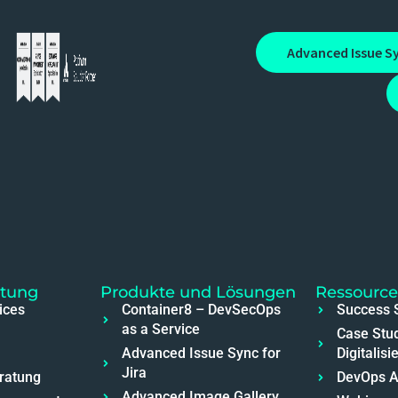
Advanced Issue S
atung
Produkte und Lösungen
Ressourc
ices
Container8 – DevSecOps
Success S
as a Service
Case Stu
Advanced Issue Sync for
Digitalisi
Jira
ratung
DevOps 
Advanced Image Gallery