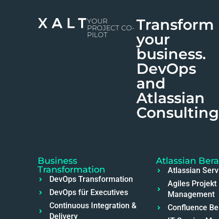
Transform
YOUR
PROJECT CO-
PILOT
your
business.
DevOps
and
Atlassian
Consulting
Business
Atlassian Ber
Transformation
Atlassian Serv
DevOps Transformation
Agiles Projekt
DevOps für Executives
Management
Continuous Integration &
Confluence Be
Delivery