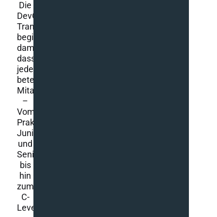
Die
DevOps
Transformation
beginnt
damit,
dass
jeder
beteiligte
Mitarbeiter
–
Vom
Praktikanten,
Junior
und
Senior,
bis
hin
zum
C-
Level