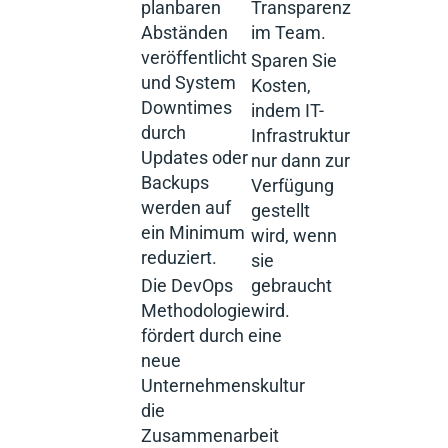
Transparenz
planbaren
im Team.
Abständen
veröffentlicht
Sparen Sie
und System
Kosten,
Downtimes
indem IT-
durch
Infrastruktur
Updates oder
nur dann zur
Backups
Verfügung
werden auf
gestellt
ein Minimum
wird, wenn
reduziert.
sie
gebraucht
Die DevOps
wird.
Methodologie
fördert durch eine
neue
Unternehmenskultur
die
Zusammenarbeit