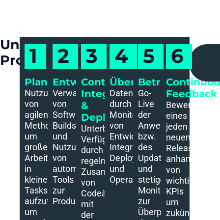
Unser
1
2
3
4
5
6
Prozess
Planen
Entwickeln
Continuous
Überwachen
Betrieb
Continuo
Nutzung
Verwaltung
Integration
Datenerhebung
Go-
Feedback
von
von
durch
Live
&
Bewertung
agilen
Software
Monitoring
der
eines
Deployment​
Methoden
Builds
von
Anwendung
jeden
Unterbrechungsfreie
um
und
Entwicklung,
bzw.
neuen
Verfügbarkeit
große
Nutzung
Integration,
des
Release
durch
Arbeitspakete
von
Deployment
Updates
anhand
regelmäßiges
in
automatisierten
und
und
von
Zusammenführen
kleine
Tools
Operations.
stetiges
wichtigen
von
Tasks
zur
Monitoring
KPIs
Codeänderungen
aufzuteilen
Produktfreigabe.
zur
um
mit
um
Überprüfung
zukünftige
der