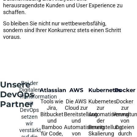
herausragendste Kunden und User Experience zu
schaffen.
So bleiben Sie nicht nur wettbewerbsfähig,
sondern sind Ihrer Konkurrenz stets einen Schritt
voraus.
Unsere
Bei der
Digitalen
Atlassian
AWS
Kubernetes
Docker
DevOps
Transformation
Tools wie
Die AWS
Kubernetes
Docker
Partner
mit
Jira,
Cloud zur
zur
zur
DevOps
Bitbucket
Bereitstellung
Automatisierung
Verwaltu
setzen
und
und
der
von
wir
Bamboo
Automatisierung
Bereitstellung,
Dateien
verstärkt
für Code,
von
Skalierung
durch
auf die