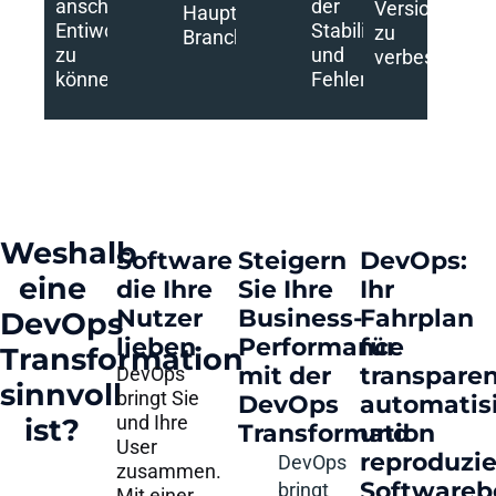
anschließend
der
Versionen
Haupt-
Entiwckeln
Stabilität
zu
Branche.
zu
und
verbessern.
können.
Fehler.
Weshalb
Software
Steigern
DevOps:
eine
die Ihre
Sie Ihre
Ihr
Nutzer
Business-
Fahrplan
DevOps
lieben​
Performance
für
Transformation
mit der
transparen
DevOps
sinnvoll
bringt Sie
DevOps
automatis
und Ihre
ist?
Transformation​
und
User
reproduzi
DevOps
zusammen.
Softwarebe
bringt
Mit einer