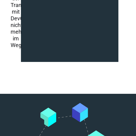
Transformation
mit
DevOps
nichts
mehr
im
Weg.