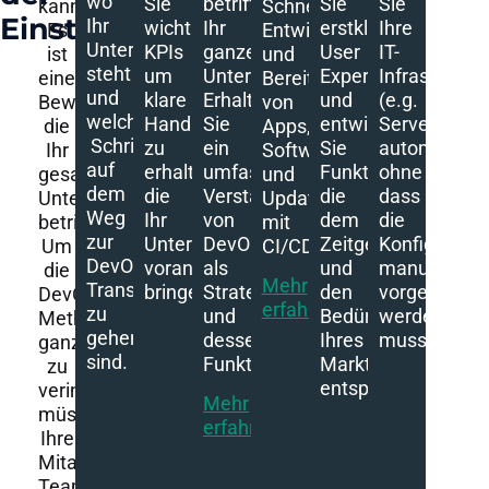
wo
Sie
betrifft
Sie
Sie
kann.
Schnellere
Einstieg
Ihr
wichtige
Ihr
erstklassige
Ihre
Es
Entwicklung
Unternehmen
KPIs
ganzes
User
IT-
ist
und
steht
um
Unternehmen.
Experience
Infrastruktur
eine
Bereitstellung
und
klare
Erhalten
und
(e.g.
Bewegung,
von
welche
Handlungsempfehlungen
Sie
entwickeln
Server)
die
Apps,
Schritte
zu
ein
Sie
automatisch
Ihr
Software
auf
erhalten
umfassendes
Funktionen,
ohne
gesamtes
und
dem
die
Verständnis
die
dass
Unternehmen
Updates
Weg
Ihr
von
dem
die
betrifft.
mit
zur
Unternehmen
DevOps
Zeitgeist
Konfiguratio
Um
CI/CD.
DevOps
voran
als
und
manuell
die
Mehr
Transformationen
bringen.
Strategie
den
vorgenomm
DevOps
erfahren
zu
und
Bedürfnissen
werden
Methodik
gehen
dessen
Ihres
muss.
ganzheitlich
sind.
Funktionsweise
Marktes
zu
entsprechen.
verinnerlichen,
Mehr
müssen
erfahren
Ihre
Mitarbeiter,
Teams