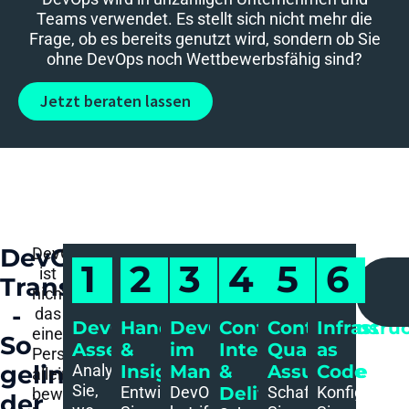
Teams verwendet. Es stellt sich nicht mehr die
Frage, ob es bereits genutzt wird, sondern ob Sie
ohne DevOps noch Wettbewerbsfähig sind?
Jetzt beraten lassen
DevOps
DevOps
1
2
3
4
5
6
ist
Transformation
nichts
-
das
DevOps
Handlungsempfehlungen
DevOps
Continuous
Continuous
Infrastru
eine
So
Assessement​
&
im
Integration
Quality
as
Person
gelingt
Analysieren
Insights
Management​
&
Assurance​
Code​
alleine
Sie,
Entwickeln
DevOps
Delivery​
Schaffen
Konfiguriere
bewerkstelligen
der