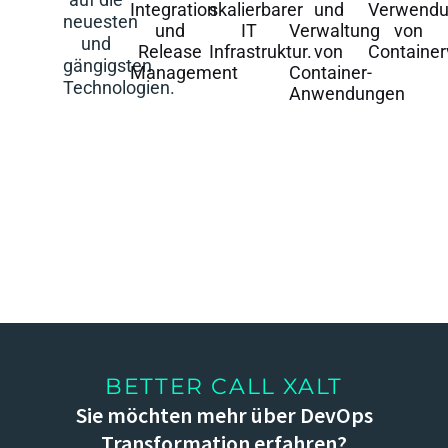
Integration
skalierbarer
und
Verwend
neuesten
und
IT
Verwaltung
von
und
Release
Infrastruktur.
von
Containerv
gängigsten
Management
Container-
Technologien.
Anwendungen
BETTER CALL XALT
Sie möchten mehr über DevOps
Transformation erfahren?​