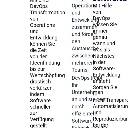
Operations
Mit Hilfe
DevOps
von
Transformation
und
DevOps
von
Entwicklung
wissen Sie
Operations
zusammen
immer
und
und fördert
genau
Entwicklung
den
wann und
können Sie
Austausche
was als
die Zeit
zwischen
Nächstes
von der
in der
Ideenfindung
mehreren
Software-
bis zur
Teams.
Entwicklung
Wertschöpfung
DevOps treibt
ansteht.
drastisch
Ihr
Sorgen Sie
verkürzen,
Unternehmen
für
indem
an und steigert,
mehr Transpar
Software
Automatisieru
durch
schneller
und
zur
effizientere
Reproduzierbar
Verfügung
Software-
bei der
gestellt
Entwicklung die