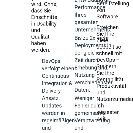
Bereitstellung
wird. Ohne,
Performance
von
dass Sie
Ihres
Software.
Einschnitte
gesamten
in Usability
Erreichen
Unternehmens.
und
Sie Ihre
Qualität
Bis zu 2x mehr
Ziele
haben
Deployments in
doppelt so
werden.
der gleichen
schnell mit
DevOps –
Zeit durch
DevOps
Steigern
Erhebung und
verfolgt einen
Sie Ihre
Nutzung
Continuous
Rentabilität,
verschiedenster
Integration &
Produktivität
Daten.
Delivery-
und
Weniger
Ansatz.
Nutzerzufriede
Fehler durch
Updates
in
kürzester
gemeinsame
werden in
Zeit.
Verantwortung
regelmäßigen
und
und