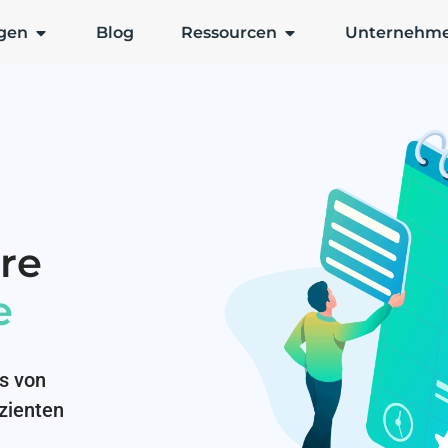
gen
Blog
Ressourcen
Unternehm
re
e
s von
izienten