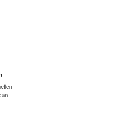
n
uellen
 an