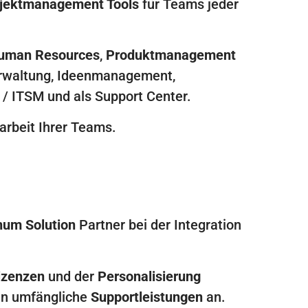
jektmanagement Tools
für Teams jeder
uman Resources
,
Produktmanagement
erwaltung, Ideenmanagement,
 ITSM und als Support Center.
arbeit Ihrer Teams.
inum Solution
Partner bei der Integration
izenzen
und der
Personalisierung
nen umfängliche
Supportleistungen
an.