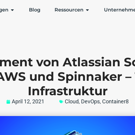
gen
Blog
Ressourcen
Unternehm
ment von Atlassian S
AWS und Spinnaker – T
Infrastruktur
April 12, 2021
Cloud
,
DevOps
,
Container8