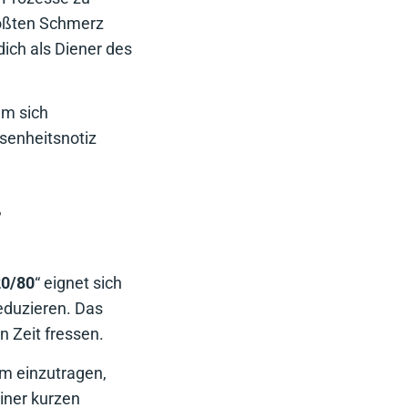
rößten Schmerz
ich als Diener des
em sich
senheitsnotiz
r
20/80
“ eignet sich
eduzieren. Das
 Zeit fressen.
em einzutragen,
iner kurzen