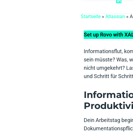
Startseite
»
Atlassian
»
A
Set up Rovo with XA
Informationsflut, ko
sein müsste? Was, we
nicht umgekehrt? La
und Schritt für Schr
Informati
Produktivi
Dein Arbeitstag beg
Dokumentationspflich