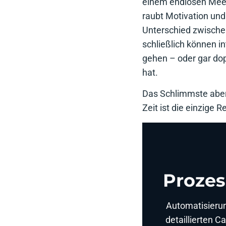
einem endlosen Meer
raubt Motivation und
Unterschied zwische
schließlich können i
gehen – oder gar dop
hat.
Das Schlimmste aber 
Zeit ist die einzige
Prozes
Automatisierung
detaillierten C