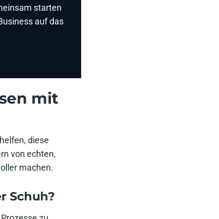
emeinsam starten
Business auf das
sen mit
helfen, diese
ern von echten,
voller machen.
er Schuh?
n Prozesse zu