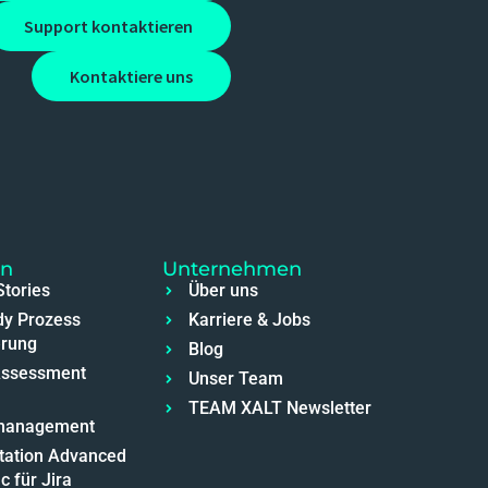
Support kontaktieren
Kontaktiere uns
en
Unternehmen
tories
Über uns
dy Prozess
Karriere & Jobs
erung
Blog
Assessment
Unser Team
TEAM XALT Newsletter
management
ation Advanced
c für Jira