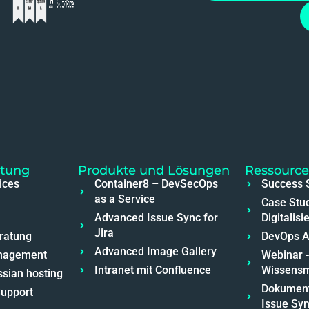
atung
Produkte und Lösungen
Ressourc
ices
Container8 – DevSecOps
Success S
as a Service
Case Stu
Advanced Issue Sync for
Digitalisi
Jira
ratung
DevOps 
Advanced Image Gallery
anagement
Webinar -
Intranet mit Confluence
Wissens
sian hosting
Dokument
Support
Issue Syn