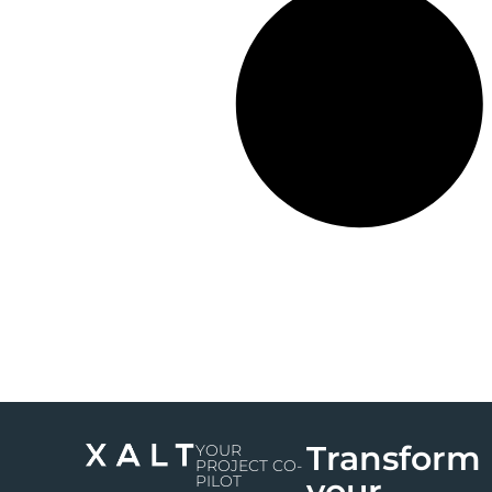
Transform
YOUR
PROJECT CO-
PILOT
your