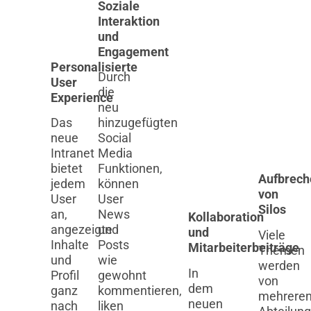
Soziale
Interaktion
und
Engagement​
Personalisierte
Durch
User
die
Experience​
neu
Das
hinzugefügten
neue
Social
Intranet
Media
bietet
Funktionen,
Aufbrech
jedem
können
von
User
User
Silos
an,
News
Kollaboration
angezeigte
und
und
Viele
Inhalte
Posts
Mitarbeiterbeiträge​
Themen
und
wie
werden
In
Profil
gewohnt
von
dem
ganz
kommentieren,
mehrere
neuen
nach
liken