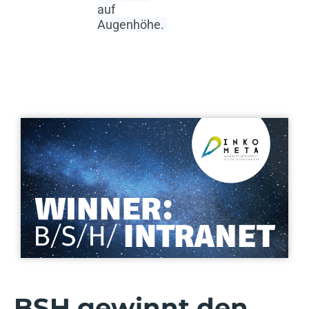
auf
Augenhöhe.
BSH gewinnt den