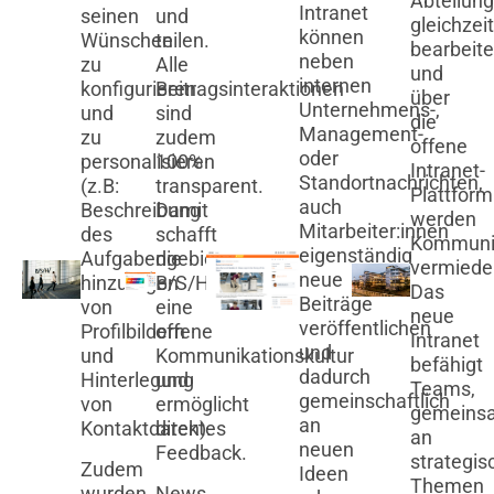
Abteilun
Intranet
seinen
und
gleichzeit
können
Wünschen
teilen.
bearbeite
neben
zu
Alle
und
internen
konfigurieren
Beitragsinteraktionen
über
Unternehmens-,
und
sind
die
Management-
zu
zudem
offene
oder
personalisieren
100%
Intranet-
Standortnachrichten,
(z.B:
transparent.
Plattform
auch
Beschreibung
Damit
werden
Mitarbeiter:innen
des
schafft
Kommuni
eigenständig
Aufgabengebiets,
die
vermiede
neue
hinzufügen
B/S/H/
Das
Beiträge
von
eine
neue
veröffentlichen
Profilbildern
offene
Intranet
und
und
Kommunikationskultur
befähigt
dadurch
Hinterlegung
und
Teams,
gemeinschaftlich
von
ermöglicht
gemeins
an
Kontaktdaten).
direktes
an
neuen
Feedback.
strategis
Zudem
Ideen
Themen
wurden
News