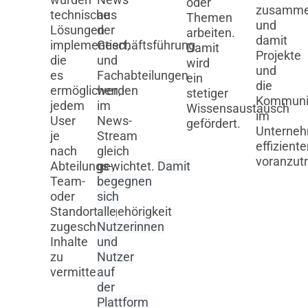
oder
zusamme
technische
aus
Themen
und
Lösungen
der
arbeiten.
damit
implementiert,
Geschäftsführung
Damit
Projekte
die
und
wird
und
es
Fachabteilungen
ein
die
ermöglichen,
werden
stetiger
Kommuni
jedem
im
Wissensaustausch
im
User
News-
gefördert.
Unterne
je
Stream
effiziente
nach
gleich
voranzut
Abteilungs-,
gewichtet.
Damit
Team-
begegnen
oder
sich
Standortzugehörigkeit
alle
zugeschnittene
Nutzerinnen
Inhalte
und
zu
Nutzer
vermitteln.
auf
der
Plattform