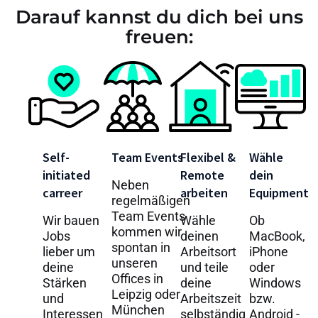
Darauf kannst du dich bei uns
freuen:
Self-
Team Events
Flexibel &
Wähle
initiated
Remote
dein
Neben
carreer
arbeiten
Equipment
regelmäßigen
Team Events
Wir bauen
Wähle
Ob
kommen wir
Jobs
deinen
MacBook,
spontan in
lieber um
Arbeitsort
iPhone
unseren
deine
und teile
oder
Offices in
Stärken
deine
Windows
Leipzig oder
und
Arbeitszeit
bzw.
München
Interessen
selbständig
Android -