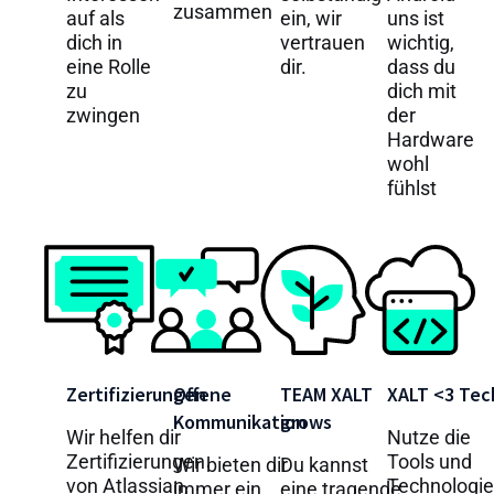
zusammen
auf als
ein, wir
uns ist
dich in
vertrauen
wichtig,
eine Rolle
dir.
dass du
zu
dich mit
zwingen
der
Hardware
wohl
fühlst
Zertifizierungen
Offene
TEAM XALT
XALT <3 Tec
Kommunikation
grows
Wir helfen dir
Nutze die
Zertifizierungen
Tools und
Wir bieten dir
Du kannst
von Atlassian,
Technologi
immer ein
eine tragende