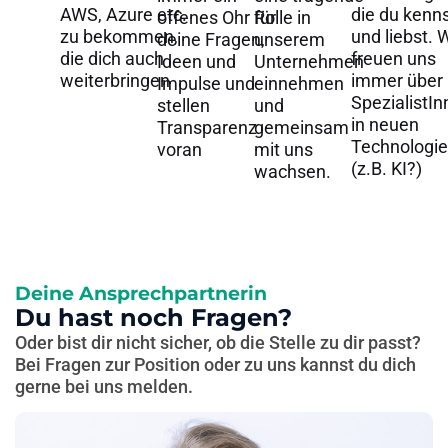
AWS, Azure etc.
die du kenn
offenes Ohr für
Rolle in
zu bekommen,
und liebst. 
deine Fragen,
unserem
die dich auch
freuen uns
Ideen und
Unternehmen
weiterbringen
immer über
Impulse und
einnehmen
SpezialistI
stellen
und
in neuen
Transparenz
gemeinsam
Technologi
voran
mit uns
(z.B. KI?)
wachsen.
Deine Ansprechpartnerin
Du hast noch Fragen?
Oder bist dir nicht sicher, ob die Stelle zu dir passt?
Bei Fragen zur Position oder zu uns kannst du dich
gerne bei uns melden.