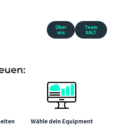
Über
Team
uns
XALT
reuen:
beiten
Wähle dein Equipment