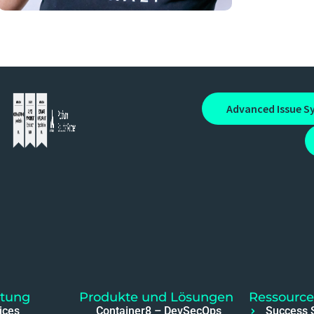
Advanced Issue S
atung
Produkte und Lösungen
Ressourc
ices
Container8 – DevSecOps
Success S