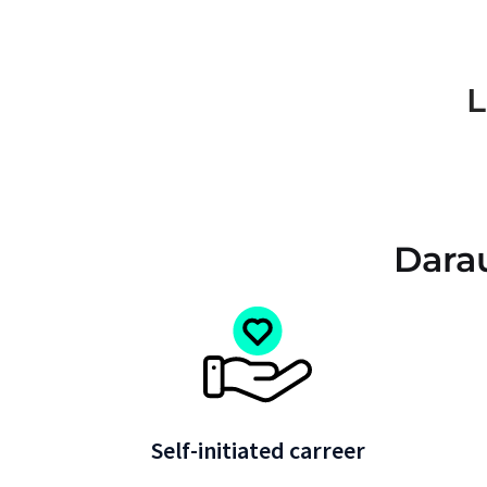
L
Darau
Self-initiated carreer