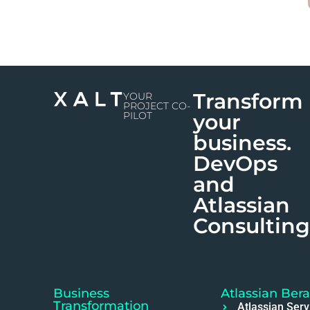
Transform
YOUR
PROJECT CO-
PILOT
your
business.
DevOps
and
Atlassian
Consulting
Business
Atlassian Ber
Transformation
Atlassian Serv