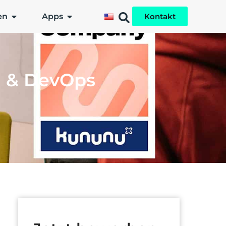
en
Apps
Kontakt
g & DevOps