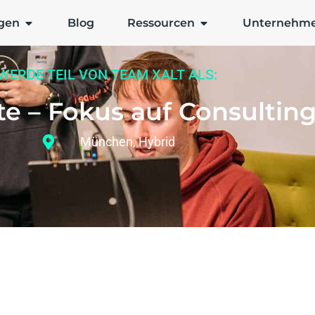
gen
Blog
Ressourcen
Unternehm
WERDE TEIL VON TEAM XALT ALS:
te – Fokus auf Consultin
München
,
Hybrid