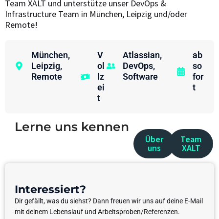
Team XALT und unterstütze unser DevOps &
Infrastructure Team in München, Leipzig und/oder
Remote!
München
,
V
Atlassian
,
ab
Leipzig
,
ol
DevOps
,
so
Remote
lz
Software
for
ei
t
t
Lerne uns kennen
Über
Team
uns
XALT
Interessiert?
Dir gefällt, was du siehst? Dann freuen wir uns auf deine E-Mail
mit deinem Lebenslauf und Arbeitsproben/Referenzen.