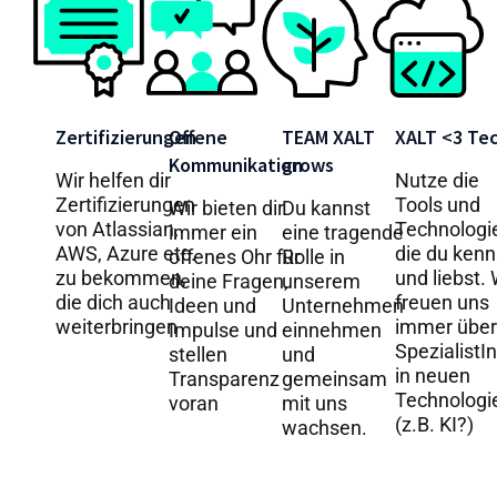
Zertifizierungen
Offene
TEAM XALT
XALT <3 Te
Kommunikation
grows
Wir helfen dir
Nutze die
Zertifizierungen
Tools und
Wir bieten dir
Du kannst
von Atlassian,
Technologi
immer ein
eine tragende
AWS, Azure etc.
die du kenn
offenes Ohr für
Rolle in
zu bekommen,
und liebst. 
deine Fragen,
unserem
die dich auch
freuen uns
Ideen und
Unternehmen
weiterbringen
immer über
Impulse und
einnehmen
SpezialistI
stellen
und
in neuen
Transparenz
gemeinsam
Technologi
voran
mit uns
(z.B. KI?)
wachsen.