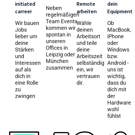
initiated
Remote
dein
Neben
carreer
arbeiten
Equipment
regelmäßigen
Team Events
Wir bauen
Wähle
Ob
kommen wir
Jobs
deinen
MacBook,
spontan in
lieber um
Arbeitsort
iPhone
unseren
deine
und teile
oder
Offices in
Stärken
deine
Windows
Leipzig oder
und
Arbeitszeit
bzw.
München
Interessen
selbständig
Android -
zusammen
auf als
ein, wir
uns ist
dich in
vertrauen
wichtig,
eine Rolle
dir.
dass du
zu
dich mit
zwingen
der
Hardware
wohl
fühlst