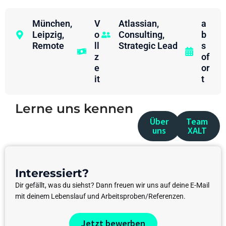
München
,
V
Atlassian
,
a
Leipzig
,
o
Consulting
,
b
Remote
ll
Strategic Lead
s
z
of
e
or
it
t
Lerne uns kennen
Über
Team
uns
XALT
Interessiert?
Dir gefällt, was du siehst? Dann freuen wir uns auf deine E-Mail
mit deinem Lebenslauf und Arbeitsproben/Referenzen.
Jetzt bewerben