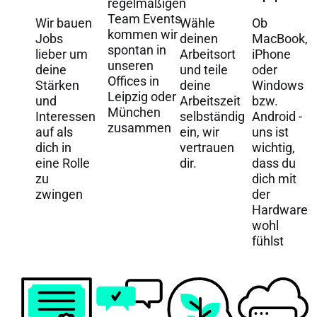
regelmäßigen
Team Events
Wir bauen
Wähle
Ob
kommen wir
Jobs
deinen
MacBook,
spontan in
lieber um
Arbeitsort
iPhone
unseren
deine
und teile
oder
Offices in
Stärken
deine
Windows
Leipzig oder
und
Arbeitszeit
bzw.
München
Interessen
selbständig
Android -
zusammen
auf als
ein, wir
uns ist
dich in
vertrauen
wichtig,
eine Rolle
dir.
dass du
zu
dich mit
zwingen
der
Hardware
wohl
fühlst