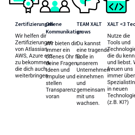
Zertifizierungen
Offene
TEAM XALT
XALT <3 Te
Kommunikation
grows
Wir helfen dir
Nutze die
Zertifizierungen
Tools und
Wir bieten dir
Du kannst
von Atlassian,
Technologi
immer ein
eine tragende
AWS, Azure etc.
die du kenn
offenes Ohr für
Rolle in
zu bekommen,
und liebst. 
deine Fragen,
unserem
die dich auch
freuen uns
Ideen und
Unternehmen
weiterbringen
immer über
Impulse und
einnehmen
SpezialistI
stellen
und
in neuen
Transparenz
gemeinsam
Technologi
voran
mit uns
(z.B. KI?)
wachsen.