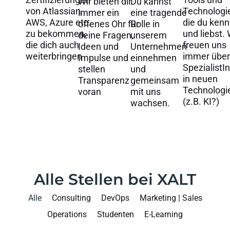
Wir bieten dir
Du kannst
von Atlassian,
Technologi
immer ein
eine tragende
AWS, Azure etc.
die du kenn
offenes Ohr für
Rolle in
zu bekommen,
und liebst. 
deine Fragen,
unserem
die dich auch
freuen uns
Ideen und
Unternehmen
weiterbringen
immer über
Impulse und
einnehmen
SpezialistI
stellen
und
in neuen
Transparenz
gemeinsam
Technologi
voran
mit uns
(z.B. KI?)
wachsen.
Alle Stellen bei XALT
Alle
Consulting
DevOps
Marketing | Sales
Operations
Studenten
E-Learning