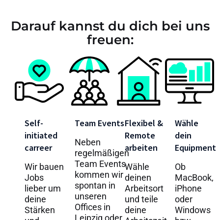
Darauf kannst du dich bei uns
freuen:
Self-
Team Events
Flexibel &
Wähle
initiated
Remote
dein
Neben
carreer
arbeiten
Equipment
regelmäßigen
Team Events
Wir bauen
Wähle
Ob
kommen wir
Jobs
deinen
MacBook,
spontan in
lieber um
Arbeitsort
iPhone
unseren
deine
und teile
oder
Offices in
Stärken
deine
Windows
Leipzig oder