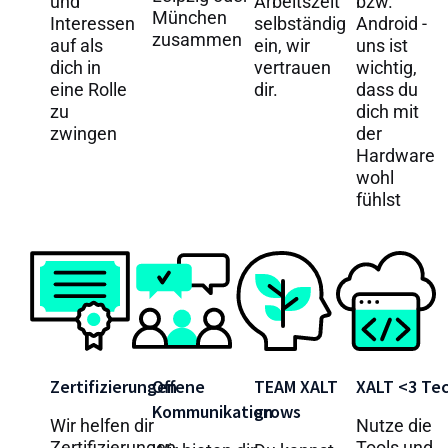
und
Arbeitszeit
bzw.
München
Interessen
selbständig
Android -
zusammen
auf als
ein, wir
uns ist
dich in
vertrauen
wichtig,
eine Rolle
dir.
dass du
zu
dich mit
zwingen
der
Hardware
wohl
fühlst
Zertifizierungen
Offene
TEAM XALT
XALT <3 Te
Kommunikation
grows
Wir helfen dir
Nutze die
Zertifizierungen
Tools und